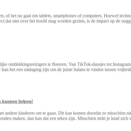
n, of het nu gaat om tablets, smartphones of computers. Hoewel technol
pect dat niet over het hoofd mag worden gezien, is de impact op de oo
ijke ontdekkingsreizigers te floreren. Van TikTok-dansjes tot Instagram-
r kan het een uitdaging zijn om de juiste balans te vinden tussen vrijh
s kunnen helpen!
met andere kinderen om te gaan. Dit kan komen doordat ze misschien ni
rienden maken, dan kan dat een teken zijn. Misschien trekt je kind zich