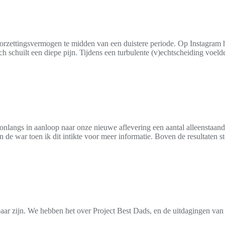
oorzettingsvermogen te midden van een duistere periode. Op Instagram h
lach schuilt een diepe pijn. Tijdens een turbulente (v)echtscheiding voe
onlangs in aanloop naar onze nieuwe aflevering een aantal alleenstaande
 de war toen ik dit intikte voor meer informatie. Boven de resultaten s
baar zijn. We hebben het over Project Best Dads, en de uitdagingen van