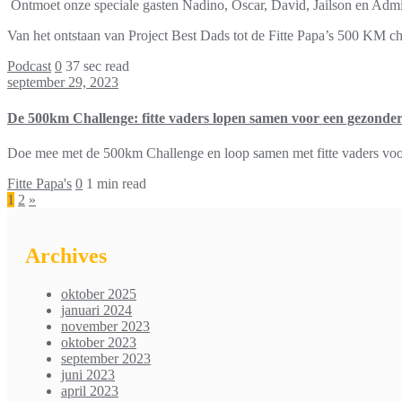
Ontmoet onze speciale gasten Nadino, Oscar, David, Jailson en Admils
Van het ontstaan van Project Best Dads tot de Fitte Papa’s 500 KM cha
Podcast
0
37 sec read
september 29, 2023
De 500km Challenge: fitte vaders lopen samen voor een gezonder
Doe mee met de 500km Challenge en loop samen met fitte vaders voor 
Fitte Papa's
0
1 min read
Berichten
1
2
»
paginering
Archives
oktober 2025
januari 2024
november 2023
oktober 2023
september 2023
juni 2023
april 2023