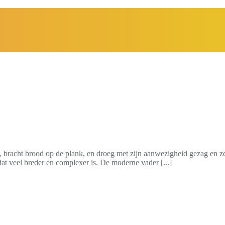
an verandering
, bracht brood op de plank, en droeg met zijn aanwezigheid gezag en zek
 dat veel breder en complexer is. De moderne vader [...]
ch aan gebruik smartphon