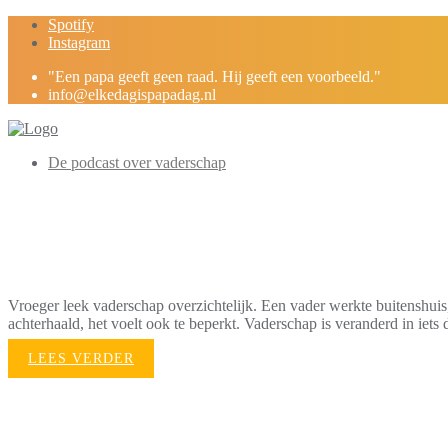
Skip
Spotify
to
Instagram
content
"Een papa geeft geen raad. Hij geeft een voorbeeld."
info@elkedagispapadag.nl
De podcast over vaderschap
Vaderschap in een tijd v
Vroeger leek vaderschap overzichtelijk. Een vader werkte buitenshuis
achterhaald, het voelt ook te beperkt. Vaderschap is veranderd in iets
LEES VERDER
Ook kinderen ergeren zi