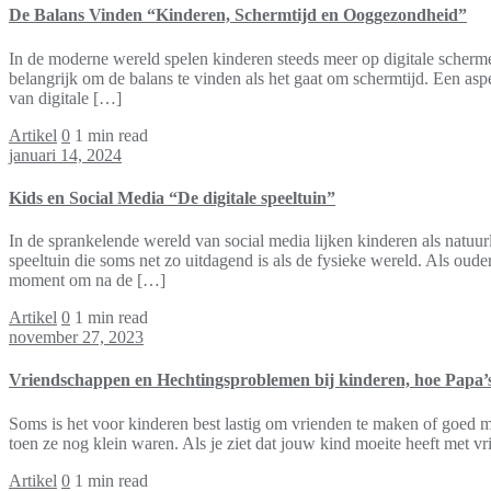
De Balans Vinden “Kinderen, Schermtijd en Ooggezondheid”
In de moderne wereld spelen kinderen steeds meer op digitale scherme
belangrijk om de balans te vinden als het gaat om schermtijd. Een as
van digitale […]
Artikel
0
1 min read
januari 14, 2024
Kids en Social Media “De digitale speeltuin”
In de sprankelende wereld van social media lijken kinderen als natuurl
speeltuin die soms net zo uitdagend is als de fysieke wereld. Als oude
moment om na de […]
Artikel
0
1 min read
november 27, 2023
Vriendschappen en Hechtingsproblemen bij kinderen, hoe Papa’
Soms is het voor kinderen best lastig om vrienden te maken of goed 
toen ze nog klein waren. Als je ziet dat jouw kind moeite heeft met v
Artikel
0
1 min read